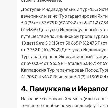
Доступен Индивидуальный тур
-15%
Яхт
вечеринки и вино. Тур гарантирован Яхт
5.0
(35)
от 57 675 ₽
(67 809 ₽)
от 6 401 ₽
(7 5
(7 543 ₽)
Доступен Индивидуальный тур
путешествие по Ликийской тропе Тур га
18 дат)
Sarp 5.0
(15)
от 58 665 ₽
(62 475 ₽)
от
от 9 752 ₽
(10 439 ₽)
Доступен Индивидуа
Тур гарантирован Экскурсионный Турци
от 59 000 ₽
от 6 556 ₽
Наталья 5.0
(67)
от 59
Каппадокия Тур гарантирован Поход Ту
41 905 ₽
4 648 ₽
Вячеслав 5.0
(3)
41 905 ₽
4 
4. Памуккале и Иерапо
Название «хлопковый замок» (или «хлопк
точнее, его необычному ландшафту. Та