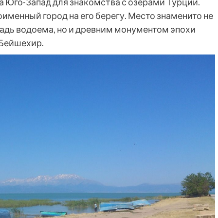
 Юго-Запад для знакомства с озерами Турции.
именный город на его берегу. Место знаменито не
ладь водоема, но и древним монументом эпохи
 Бейшехир.