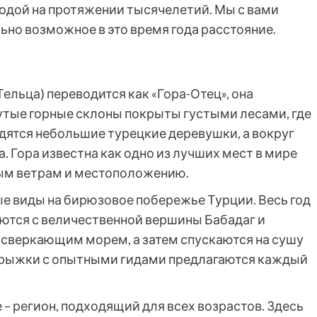
водой на протяжении тысячелетий. Мы с вами
ьно возможное в это время года расстояние.
Тельца) переводится как «Гора-Отец», она
утые горные склоны покрыты густыми лесами, где
одятся небольшие турецкие деревушки, а вокруг
. Гора известна как одно из лучших мест в мире
ым ветрам и местоположению.
 виды на бирюзовое побережье Турции. Весь год
ются с величественной вершины Бабадаг и
сверкающим морем, а затем спускаются на сушу
прыжки с опытными гидами предлагаются каждый
 – регион, подходящий для всех возрастов. Здесь