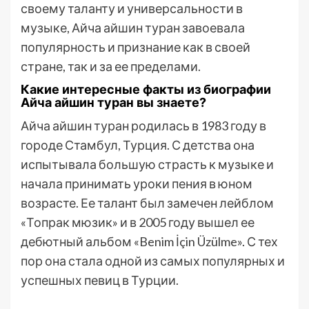
своему таланту и универсальности в
музыке, Айча айшин туран завоевала
популярность и признание как в своей
стране, так и за ее пределами.
Какие интересные факты из биографии
Айча айшин туран вы знаете?
Айча айшин туран родилась в 1983 году в
городе Стамбул, Турция. С детства она
испытывала большую страсть к музыке и
начала принимать уроки пения в юном
возрасте. Ее талант был замечен лейблом
«Топрак мюзик» и в 2005 году вышел ее
дебютный альбом «Benim İçin Üzülme». С тех
пор она стала одной из самых популярных и
успешных певиц в Турции.