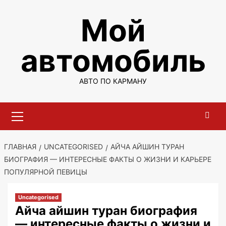
Перейти
Мой
к
содержимому
автомобиль
АВТО ПО КАРМАНУ
Основное
меню
ГЛАВНАЯ
UNCATEGORISED
АЙЧА АЙШИН ТУРАН
БИОГРАФИЯ — ИНТЕРЕСНЫЕ ФАКТЫ О ЖИЗНИ И КАРЬЕРЕ
ПОПУЛЯРНОЙ ПЕВИЦЫ
Uncategorised
Айча айшин туран биография
— интересные факты о жизни и