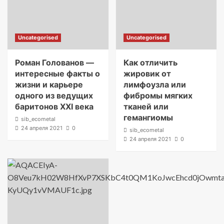
Uncategorised
Uncategorised
Роман Голованов —
Как отличить
интересные факты о
жировик от
жизни и карьере
лимфоузла или
одного из ведущих
фибромы мягких
баритонов XXI века
тканей или
гемангиомы
sib_ecometal
24 апреля 2021
0
sib_ecometal
24 апреля 2021
0