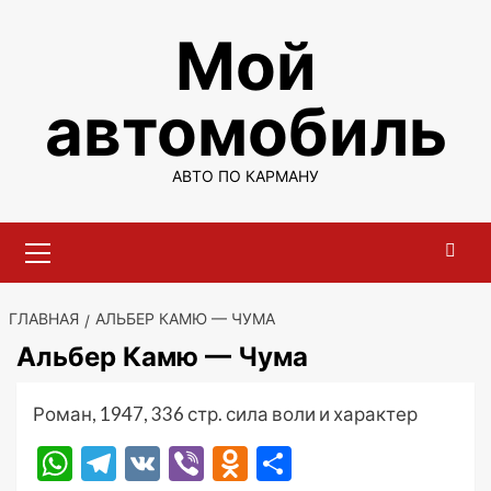
Перейти
Мой
к
содержимому
автомобиль
АВТО ПО КАРМАНУ
Основное
меню
ГЛАВНАЯ
АЛЬБЕР КАМЮ — ЧУМА
Альбер Камю — Чума
Роман, 1947, 336 стр. сила воли и характер
WhatsApp
Telegram
VK
Viber
Odnoklassniki
Отправить