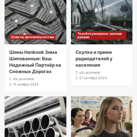
Техобслуживание своими
Советы автомобилистам
руками
Шины Hankook Зима
Скупка и прием
Шипованные: Ваш
радиодеталей у
Надежный Партнёр на
населения
Снежных Дорогах
sib_ecometal
21 октября 2024
sib_ecometal
15 ноября 2024