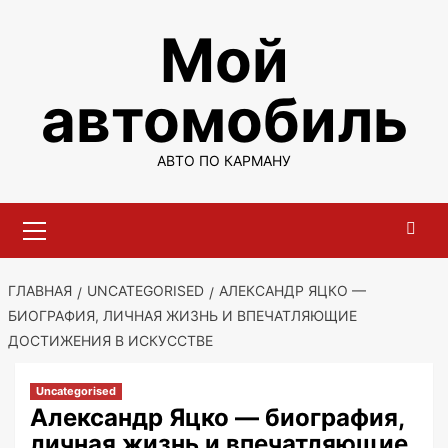
Перейти
Мой
к
содержимому
автомобиль
АВТО ПО КАРМАНУ
Основное
меню
ГЛАВНАЯ
UNCATEGORISED
АЛЕКСАНДР ЯЦКО —
БИОГРАФИЯ, ЛИЧНАЯ ЖИЗНЬ И ВПЕЧАТЛЯЮЩИЕ
ДОСТИЖЕНИЯ В ИСКУССТВЕ
Uncategorised
Александр Яцко — биография,
личная жизнь и впечатляющие