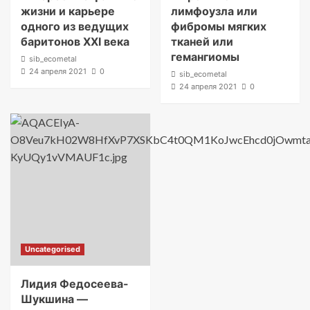
жизни и карьере
лимфоузла или
одного из ведущих
фибромы мягких
баритонов XXI века
тканей или
гемангиомы
sib_ecometal
24 апреля 2021
0
sib_ecometal
24 апреля 2021
0
Uncategorised
Лидия Федосеева-
Шукшина —