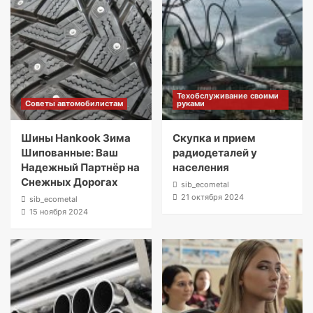
Техобслуживание своими
Советы автомобилистам
руками
Шины Hankook Зима
Скупка и прием
Шипованные: Ваш
радиодеталей у
Надежный Партнёр на
населения
Снежных Дорогах
sib_ecometal
21 октября 2024
sib_ecometal
15 ноября 2024