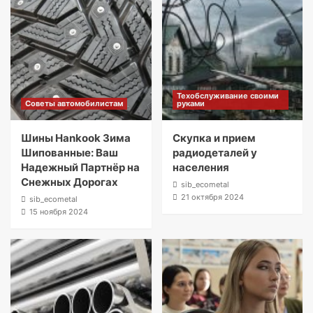
Техобслуживание своими
Советы автомобилистам
руками
Шины Hankook Зима
Скупка и прием
Шипованные: Ваш
радиодеталей у
Надежный Партнёр на
населения
Снежных Дорогах
sib_ecometal
21 октября 2024
sib_ecometal
15 ноября 2024