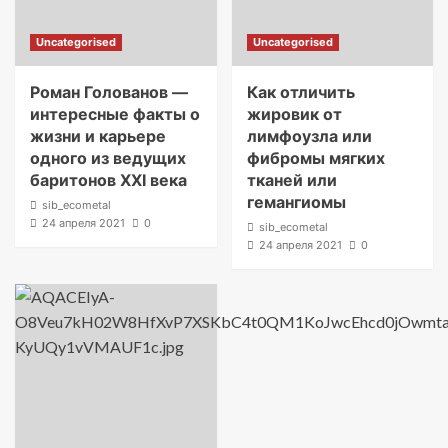
Uncategorised
Uncategorised
Роман Голованов —
Как отличить
интересные факты о
жировик от
жизни и карьере
лимфоузла или
одного из ведущих
фибромы мягких
баритонов XXI века
тканей или
гемангиомы
sib_ecometal
24 апреля 2021
0
sib_ecometal
24 апреля 2021
0