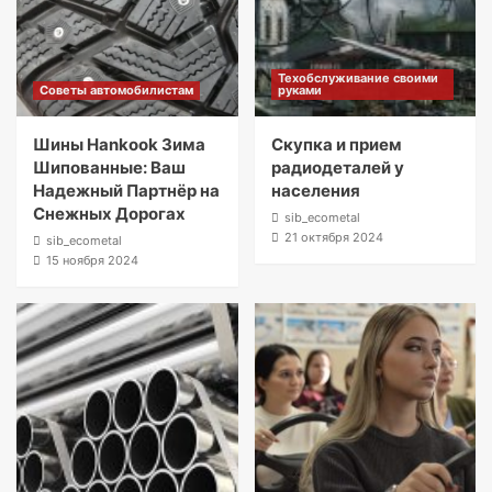
Техобслуживание своими
Советы автомобилистам
руками
Шины Hankook Зима
Скупка и прием
Шипованные: Ваш
радиодеталей у
Надежный Партнёр на
населения
Снежных Дорогах
sib_ecometal
21 октября 2024
sib_ecometal
15 ноября 2024