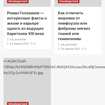
Uncategorised
Uncategorised
Роман Голованов —
Как отличить
интересные факты о
жировик от
жизни и карьере
лимфоузла или
одного из ведущих
фибромы мягких
баритонов XXI века
тканей или
гемангиомы
sib_ecometal
24 апреля 2021
0
sib_ecometal
24 апреля 2021
0
Uncategorised