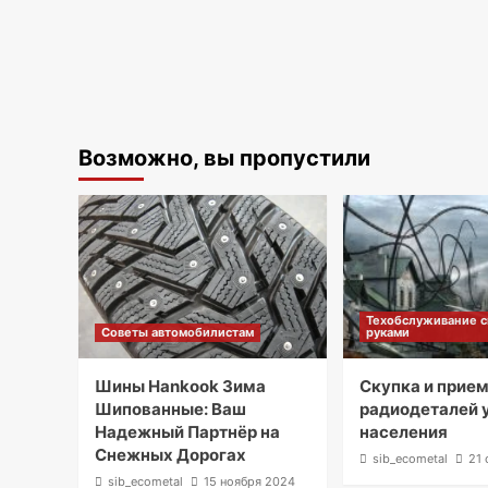
Возможно, вы пропустили
Техобслуживание 
Советы автомобилистам
руками
Шины Hankook Зима
Скупка и прие
Шипованные: Ваш
радиодеталей 
Надежный Партнёр на
населения
Снежных Дорогах
sib_ecometal
21 
sib_ecometal
15 ноября 2024