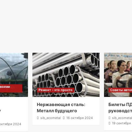
своими
Ремонт - это просто
Советы авто
м
Нержавеющая сталь:
Билеты ПД
у
Металл будущего
руководс
sib_ecometal
16 октября 2024
sib_ecometa
19 сентября
октября 2024