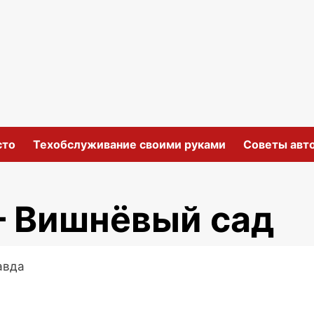
сто
Техобслуживание своими руками
Советы авт
— Вишнёвый сад
равда
ki
ить