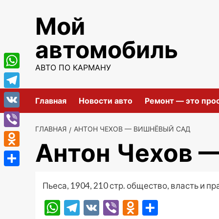
Перейти
Мой
к
содержимому
автомобиль
АВТО ПО КАРМАНУ
WhatsApp
Telegram
Главная
Новости авто
Ремонт — это про
VK
ГЛАВНАЯ
АНТОН ЧЕХОВ — ВИШНЁВЫЙ САД
Viber
Антон Чехов 
Odnoklassniki
Отправить
Пьеса, 1904, 210 стр. общество, власть и п
WhatsApp
Telegram
VK
Viber
Odnoklassni
Отправ