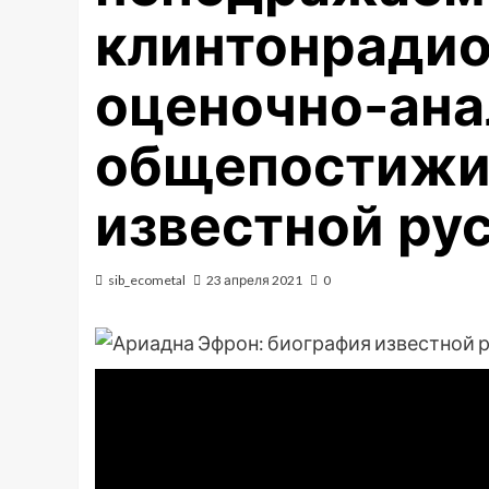
клинтонради
оценочно-ана
общепостижи
известной ру
sib_ecometal
23 апреля 2021
0