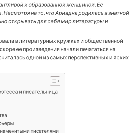
антливой и образованной женщиной. Ее
 Несмотря на то, что Ариадна родилась в знатной
ьно открывать для себя мир литературы и
овала в литературных кружках и общественной
 вскоре ее произведения начали печататься на
считалась одной из самых перспективных и ярких
оэтесса и писательница
тва
арьеры
 знаменитыми писателями