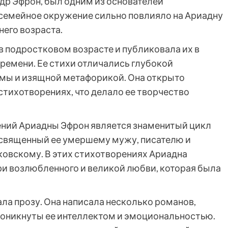
др Эфрон, был одним из основателей
 семейное окружение сильно повлияло на Ариадну
него возраста.
в подростковом возрасте и публиковала их в
ремени. Ее стихи отличались глубокой
мы и изящной метафорикой. Она открыто
стихотворениях, что делало ее творчество
ений Ариадны Эфрон является знаменитый цикл
посвященный ее умершему мужу, писателю и
овскому. В этих стихотворениях Ариадна
ри возлюбленного и великой любви, которая была
ла прозу. Она написала несколько романов,
проникнуты ее интеллектом и эмоциональностью.