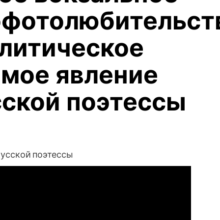
офотолюбительс
литическое
мое явление
сской поэтессы