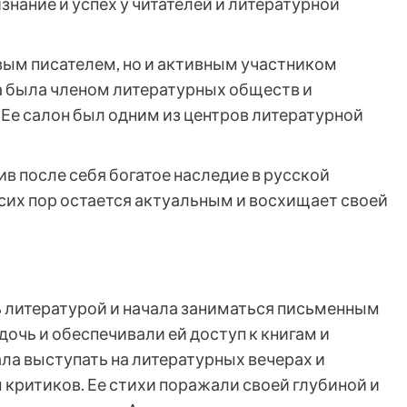
знание и успех у читателей и литературной
вым писателем, но и активным участником
а была членом литературных обществ и
Ее салон был одним из центров литературной
ив после себя богатое наследие в русской
 сих пор остается актуальным и восхищает своей
ь литературой и начала заниматься письменным
очь и обеспечивали ей доступ к книгам и
ла выступать на литературных вечерах и
критиков. Ее стихи поражали своей глубиной и