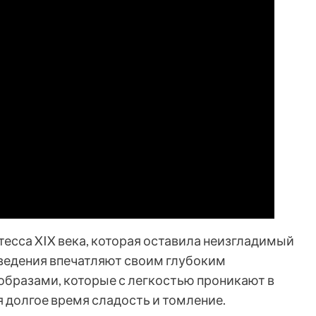
тесса XIX века, которая оставила неизгладимый
зведения впечатляют своим глубоким
бразами, которые с легкостью проникают в
я долгое время сладость и томление.