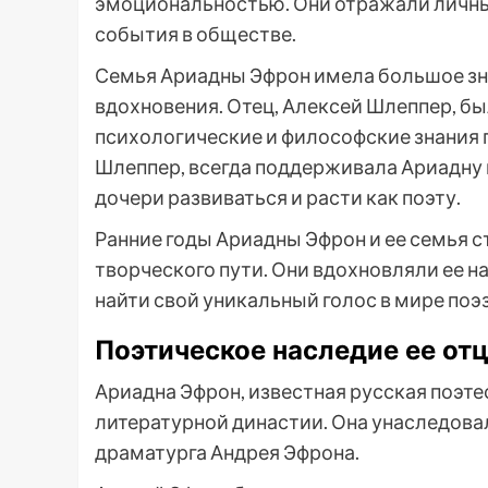
эмоциональностью. Они отражали личные
события в обществе.
Семья Ариадны Эфрон имела большое зна
вдохновения. Отец, Алексей Шлеппер, бы
психологические и философские знания п
Шлеппер, всегда поддерживала Ариадну и
дочери развиваться и расти как поэту.
Ранние годы Ариадны Эфрон и ее семья с
творческого пути. Они вдохновляли ее н
найти свой уникальный голос в мире поэ
Поэтическое наследие ее от
Ариадна Эфрон, известная русская поэт
литературной династии. Она унаследовала
драматурга Андрея Эфрона.