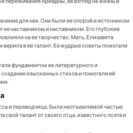
 переживания Ариадны, ее взгляд на жизнь и
чение для нее. Они были ее опорой и источником
л ее наставником и наставником. Его глубокие
овлияли на ее творчество. Мать, Елизавета
 верила в ее талант. Ее мудрые советы помогали
тали фундаментом ее литературного и
а создание изысканных стихов и помогали ей
зии.
ца
есса и переводчица, была неотъемлемой частью
 свой талант от своего отца, известного поэта и