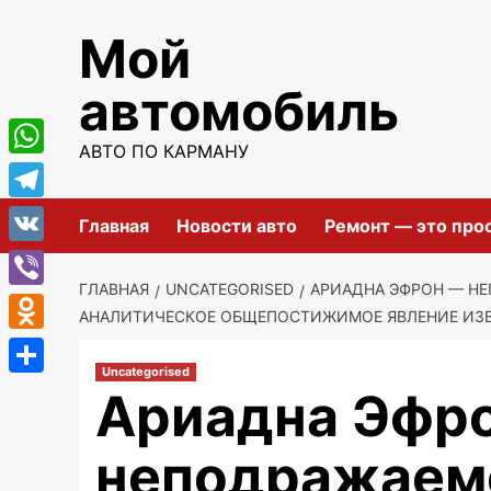
Перейти
Мой
к
содержимому
автомобиль
АВТО ПО КАРМАНУ
WhatsApp
Telegram
Главная
Новости авто
Ремонт — это про
VK
ГЛАВНАЯ
UNCATEGORISED
АРИАДНА ЭФРОН — Н
Viber
АНАЛИТИЧЕСКОЕ ОБЩЕПОСТИЖИМОЕ ЯВЛЕНИЕ ИЗ
Odnoklassniki
Uncategorised
Отправить
Ариадна Эфр
неподражаем