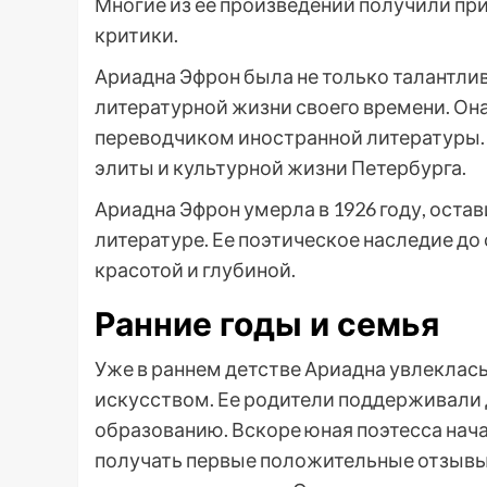
Многие из ее произведений получили при
критики.
Ариадна Эфрон была не только талантли
литературной жизни своего времени. Он
переводчиком иностранной литературы. 
элиты и культурной жизни Петербурга.
Ариадна Эфрон умерла в 1926 году, остав
литературе. Ее поэтическое наследие до
красотой и глубиной.
Ранние годы и семья
Уже в раннем детстве Ариадна увлеклас
искусством. Ее родители поддерживали д
образованию. Вскоре юная поэтесса нача
получать первые положительные отзывы 