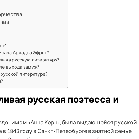
орчества
ании
он?
исала Ариадна Эфрон?
а на русскую литературу?
ле выхода замуж?
 русской литературе?
н?
ливая русская поэтесса и
евдонимом «Анна Керн», была выдающейся русской
 в 1843 году в Санкт-Петербурге в знатной семье.