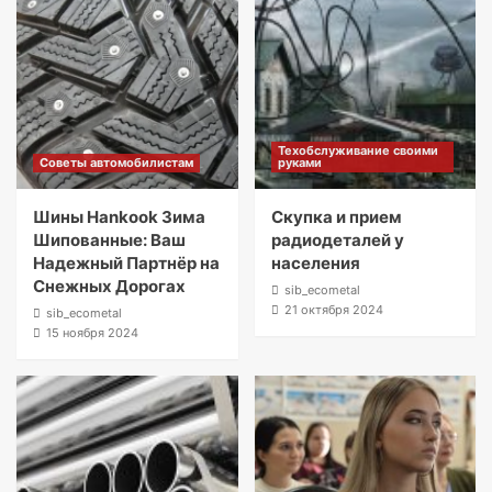
Техобслуживание своими
Советы автомобилистам
руками
Шины Hankook Зима
Скупка и прием
Шипованные: Ваш
радиодеталей у
Надежный Партнёр на
населения
Снежных Дорогах
sib_ecometal
21 октября 2024
sib_ecometal
15 ноября 2024