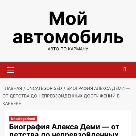
Перейти
Мой
к
содержимому
автомобиль
АВТО ПО КАРМАНУ
Основное
меню
ГЛАВНАЯ
UNCATEGORISED
БИОГРАФИЯ АЛЕКСА ДЕМИ —
ОТ ДЕТСТВА ДО НЕПРЕВЗОЙДЕННЫХ ДОСТИЖЕНИЙ В
КАРЬЕРЕ
Uncategorised
Биография Алекса Деми — от
детства до непревзойденных