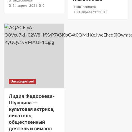
sib_ecometal
24 апреля 2021
0
sib_ecometal
24 апреля 2021
0
Uncategorised
Лидия Федосеева-
Шукшина —
культовая актриса,
писатель,
общественный
деятель и символ