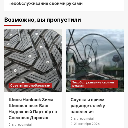
Техобслуживание своими руками
Возможно, вы пропустили
Техобслуживание своими
Советы автомобилистам
руками
Шины Hankook Зима
Скупка и прием
Шипованные: Ваш
радиодеталей у
Надежный Партнёр на
населения
Снежных Дорогах
sib_ecometal
21 октября 2024
sib_ecometal