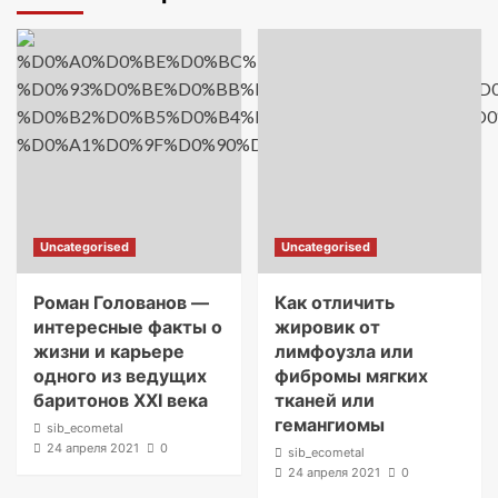
Uncategorised
Uncategorised
Роман Голованов —
Как отличить
интересные факты о
жировик от
жизни и карьере
лимфоузла или
одного из ведущих
фибромы мягких
баритонов XXI века
тканей или
гемангиомы
sib_ecometal
24 апреля 2021
0
sib_ecometal
24 апреля 2021
0