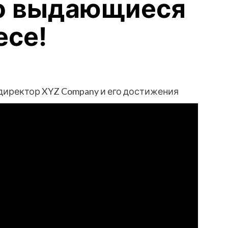
го выдающиеся
есе!