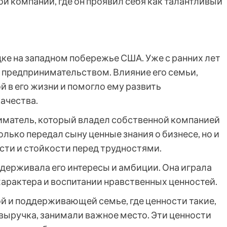
й компании, где он проявил себя как талантливый
ке на западном побережье США. Уже с ранних лет
 с предпринимательством. Влияние его семьи,
й в его жизни и помогло ему развить
ачества.
матель, который владел собственной компанией
олько передал сыну ценные знания о бизнесе, но и
ости и стойкости перед трудностями.
держивала его интересы и амбиции. Она играла
характера и воспитании нравственных ценностей.
й и поддерживающей семье, где ценности такие,
выручка, занимали важное место. Эти ценности