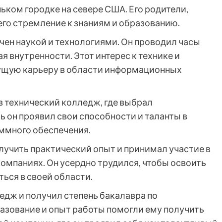
ньком городке на севере США. Его родители,
его стремление к знаниям и образованию.
чен наукой и технологиями. Он проводил часы
я внутренности. Этот интерес к технике и
ущую карьеру в области информационных
 технический колледж, где выбрал
 он проявил свои способности и таланты в
ммного обеспечения.
лучить практический опыт и принимал участие в
компаниях. Он усердно трудился, чтобы освоить
ься в своей области.
едж и получил степень бакалавра по
азование и опыт работы помогли ему получить