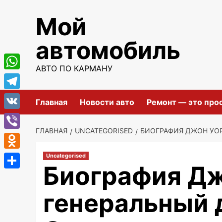
Перейти
Мой
к
содержимому
автомобиль
АВТО ПО КАРМАНУ
WhatsApp
Telegram
Главная
Новости авто
Ремонт — это про
VK
ГЛАВНАЯ
UNCATEGORISED
БИОГРАФИЯ ДЖОН УОР
Viber
Odnoklassniki
Uncategorised
Биография Дж
Отправить
генеральный 