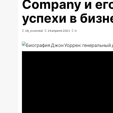
Company и е
успехи в бизн
sib_ecometal
24 апреля 2021
0