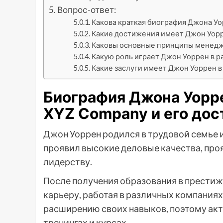
Вопрос-ответ:
Какова краткая биография Джона Уо
Какие достижения имеет Джон Уорр
Каковы основные принципы менедж
Какую роль играет Джон Уоррен в р
Какие заслуги имеет Джон Уоррен в
Биография Джона Уорр
XYZ Company и его до
Джон Уоррен родился в трудовой семье и
проявил высокие деловые качества, проя
лидерству.
После получения образования в престиж
карьеру, работая в различных компаниях
расширению своих навыков, поэтому ак
тренингах и курсах.