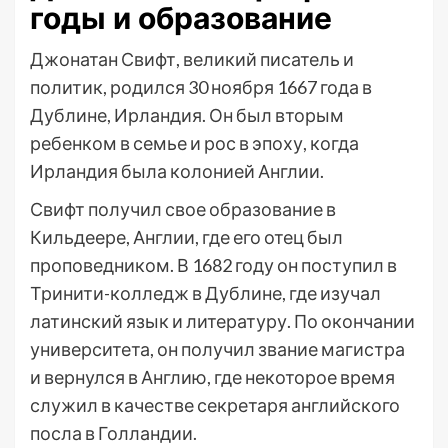
годы и образование
Джонатан Свифт, великий писатель и
политик, родился 30 ноября 1667 года в
Дублине, Ирландия. Он был вторым
ребенком в семье и рос в эпоху, когда
Ирландия была колонией Англии.
Свифт получил свое образование в
Кильдеере, Англии, где его отец был
проповедником. В 1682 году он поступил в
Тринити-колледж в Дублине, где изучал
латинский язык и литературу. По окончании
университета, он получил звание магистра
и вернулся в Англию, где некоторое время
служил в качестве секретаря английского
посла в Голландии.