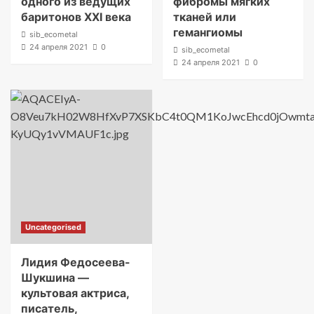
одного из ведущих
фибромы мягких
баритонов XXI века
тканей или
гемангиомы
sib_ecometal
24 апреля 2021
0
sib_ecometal
24 апреля 2021
0
Uncategorised
Лидия Федосеева-
Шукшина —
культовая актриса,
писатель,