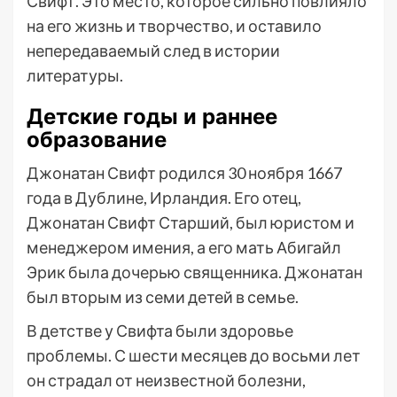
Свифт. Это место, которое сильно повлияло
на его жизнь и творчество, и оставило
непередаваемый след в истории
литературы.
Детские годы и раннее
образование
Джонатан Свифт родился 30 ноября 1667
года в Дублине, Ирландия. Его отец,
Джонатан Свифт Старший, был юристом и
менеджером имения, а его мать Абигайл
Эрик была дочерью священника. Джонатан
был вторым из семи детей в семье.
В детстве у Свифта были здоровье
проблемы. С шести месяцев до восьми лет
он страдал от неизвестной болезни,