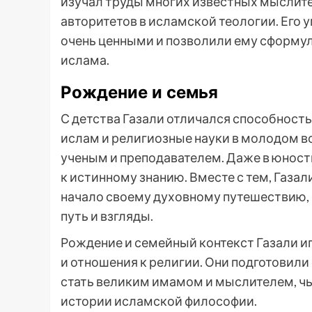
изучал труды многих известных мыслите
авторитетов в исламской теологии. Его
очень ценными и позволили ему сформул
ислама.
Рождение и семья
С детства Газали отличался способность
ислам и религиозные науки в молодом во
ученым и преподавателем. Даже в юност
к истинному знанию. Вместе с тем, Газа
начало своему духовному путешествию,
путь и взгляды.
Рождение и семейный контекст Газали и
и отношения к религии. Они подготовил
стать великим имамом и мыслителем, чь
истории исламской философии.