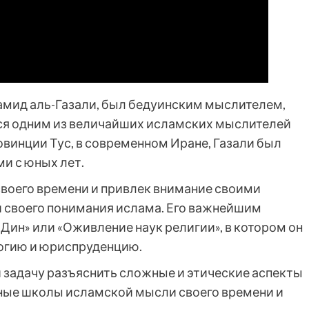
Хамид аль-Газали, был бедуинским мыслителем,
ся одним из величайших исламских мыслителей
ровинции Тус, в современном Иране, Газали был
и с юных лет.
оего времени и привлек внимание своими
 своего понимания ислама. Его важнейшим
Дин» или «Оживление наук религии», в котором он
огию и юриспруденцию.
й задачу разъяснить сложные и этические аспекты
чные школы исламской мысли своего времени и