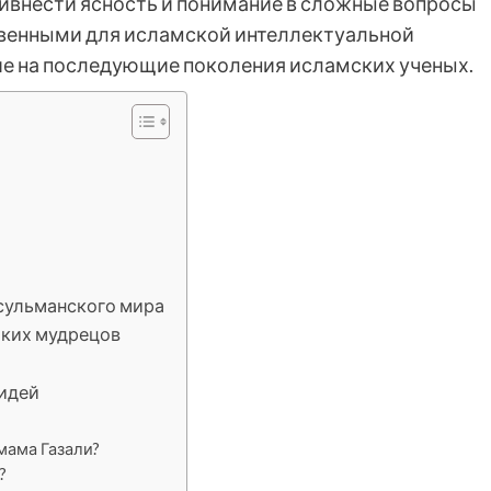
ивнести ясность и понимание в сложные вопросы
твенными для исламской интеллектуальной
ие на последующие поколения исламских ученых.
сульманского мира
иких мудрецов
идей
мама Газали?
?