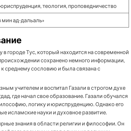
юриспруденция, теология, проповедничество
 мин ад-дальаль»
вание
у в городе Тус, который находится на современной
и происхождении сохранено немного информации,
а к среднему сословию и была связана с
зным учителем и воспитал Газали в строгом духе
дад, где начал свое образование. Газали обучался
илософию, логику и юриспруденцию. Однако его
е исламские науки и духовное развитие.
рные знания в области религии и философии. Он