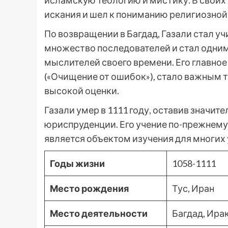
исламскую теологию и мистику. В своих 
искания и шел к пониманию религиозной
По возвращении в Багдад, Газали стал уч
множество последователей и стал одни
мыслителей своего времени. Его главное
(«Очищение от ошибок»), стало важным 
высокой оценки.
Газали умер в 1111 году, оставив значит
юриспруденции. Его учение по-прежнему
является объектом изучения для многих 
Годы жизни
1058-1111
Место рождения
Тус, Иран
Место деятельности
Багдад, Ира