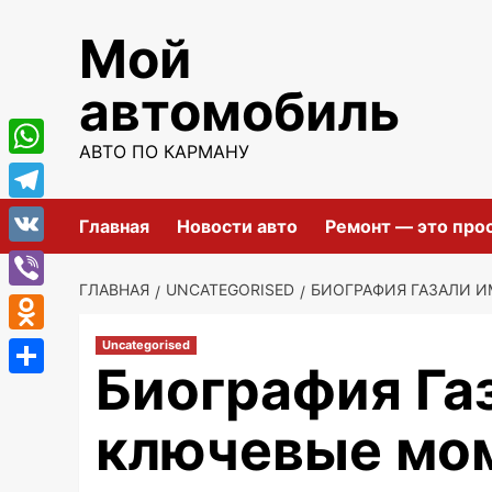
Перейти
Мой
к
содержимому
автомобиль
АВТО ПО КАРМАНУ
WhatsApp
Telegram
Главная
Новости авто
Ремонт — это про
VK
ГЛАВНАЯ
UNCATEGORISED
БИОГРАФИЯ ГАЗАЛИ 
Viber
Odnoklassniki
Uncategorised
Биография Га
Отправить
ключевые мо