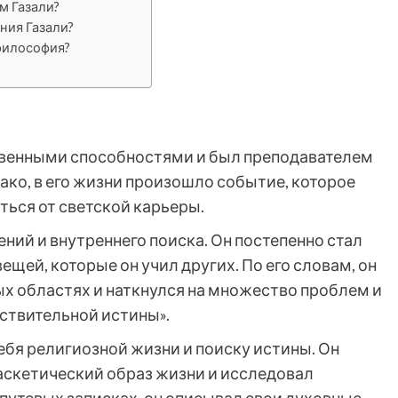
м Газали?
ния Газали?
 философия?
ственными способностями и был преподавателем
ако, в его жизни произошло событие, которое
аться от светской карьеры.
ений и внутреннего поиска. Он постепенно стал
щей, которые он учил других. По его словам, он
ых областях и наткнулся на множество проблем и
йствительной истины».
себя религиозной жизни и поиску истины. Он
л аскетический образ жизни и исследовал