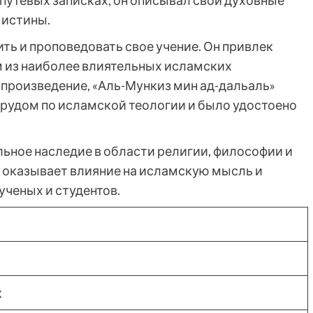
путевых записках, он описывал свои духовные
 истины.
ить и проповедовать свое учение. Он привлек
м из наиболее влиятельных исламских
 произведение, «Аль-Мункиз мин ад-дальаль»
трудом по исламской теологии и было удостоено
ельное наследие в области религии, философии и
 оказывает влияние на исламскую мысль и
ученых и студентов.
к