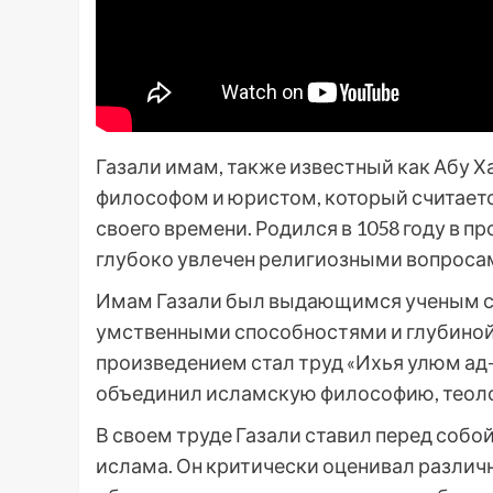
Газали имам, также известный как Абу 
философом и юристом, который считает
своего времени. Родился в 1058 году в п
глубоко увлечен религиозными вопросам
Имам Газали был выдающимся ученым св
умственными способностями и глубиной
произведением стал труд «Ихья улюм ад-
объединил исламскую философию, теол
В своем труде Газали ставил перед собо
ислама. Он критически оценивал разли