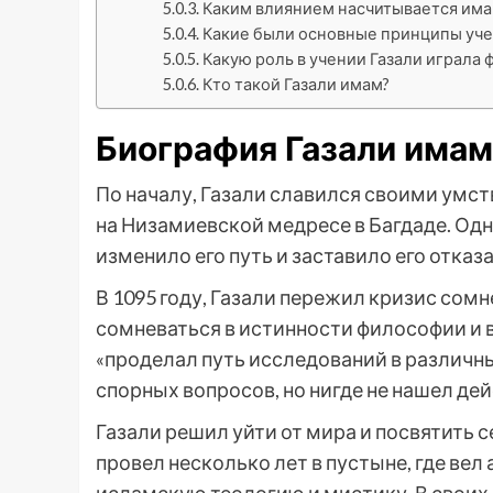
Каким влиянием насчитывается има
Какие были основные принципы уче
Какую роль в учении Газали играла
Кто такой Газали имам?
Биография Газали имам
По началу, Газали славился своими ум
на Низамиевской медресе в Багдаде. Одн
изменило его путь и заставило его отказ
В 1095 году, Газали пережил кризис сомн
сомневаться в истинности философии и ве
«проделал путь исследований в различн
спорных вопросов, но нигде не нашел де
Газали решил уйти от мира и посвятить 
провел несколько лет в пустыне, где ве