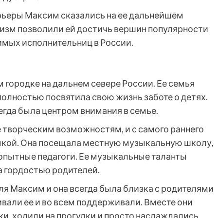
арьеры Максим сказались на ее дальнейшем
ализм позволили ей достичь вершин популярности
имых исполнительниц в России.
 городке на дальнем севере России. Ее семья
олностью посвятила свою жизнь заботе о детях.
егда была центром внимания в семье.
е творческим возможностям, и с самого раннего
ыкой. Она посещала местную музыкальную школу,
е опытные педагоги. Ее музыкальные таланты
ла гордостью родителей.
я Максим и она всегда была близка с родителями
ивали ее и во всем поддерживали. Вместе они
и, ходили на прогулки и просто наслаждались