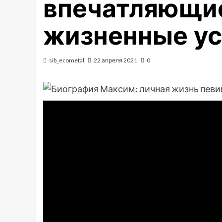
впечатляющие
жизненные ус
sib_ecometal
22 апреля 2021
0