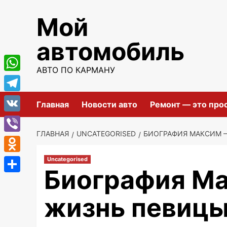
Перейти
Мой
к
содержимому
автомобиль
АВТО ПО КАРМАНУ
WhatsApp
Telegram
Главная
Новости авто
Ремонт — это про
VK
ГЛАВНАЯ
UNCATEGORISED
БИОГРАФИЯ МАКСИМ —
Viber
Odnoklassniki
Uncategorised
Биография Ма
Отправить
жизнь певицы