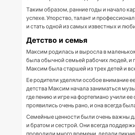
Таким образом, ранние годы и начало к
успехе. Упорство, талант и профессион
и стать одной из самых известных и люб
Детство и семья
Максим родилась и выросла в маленьком
была обычной семьей рабочих людей, и п
Максим была старшей из трех детей и вс
Ее родители уделяли особое внимание е
детства Максим начала заниматься муз
где пению и игре на фортепиано учили е
проявились очень рано, и она всегда бы
Семейные ценности были очень важны дл
и братом и сестрой. Они всегда поддерж
проводили много времени, делали пикник