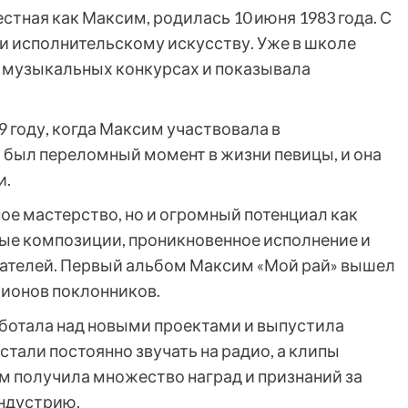
тная как Максим, родилась 10 июня 1983 года. С
 и исполнительскому искусству. Уже в школе
 музыкальных конкурсах и показывала
9 году, когда Максим участвовала в
о был переломный момент в жизни певицы, и она
и.
ое мастерство, но и огромный потенциал как
ные композиции, проникновенное исполнение и
шателей. Первый альбом Максим «Мой рай» вышел
ллионов поклонников.
ботала над новыми проектами и выпустила
стали постоянно звучать на радио, а клипы
 получила множество наград и признаний за
индустрию.