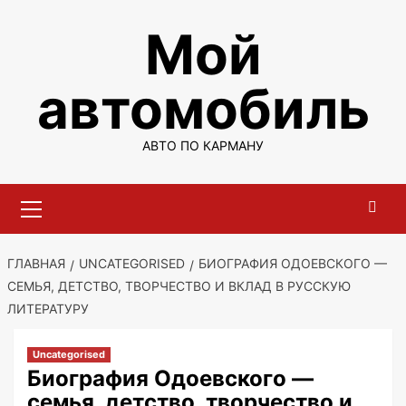
Перейти
Мой
к
содержимому
автомобиль
АВТО ПО КАРМАНУ
Основное
меню
ГЛАВНАЯ
UNCATEGORISED
БИОГРАФИЯ ОДОЕВСКОГО —
СЕМЬЯ, ДЕТСТВО, ТВОРЧЕСТВО И ВКЛАД В РУССКУЮ
ЛИТЕРАТУРУ
Uncategorised
Биография Одоевского —
семья, детство, творчество и