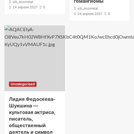
гемангиомы
sib_ecometal
24 апреля 2021
0
sib_ecometal
24 апреля 2021
0
Uncategorised
Лидия Федосеева-
Шукшина —
культовая актриса,
писатель,
общественный
деятель и символ