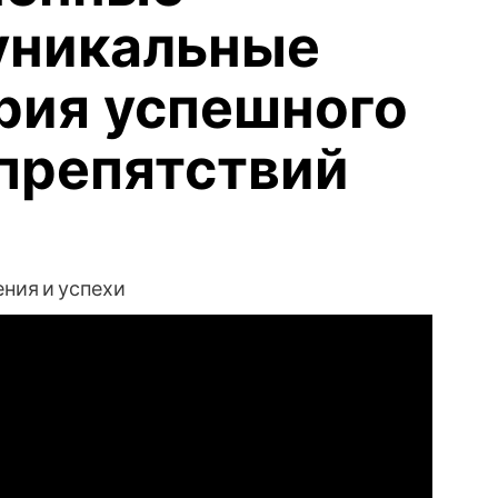
уникальные
ория успешного
препятствий