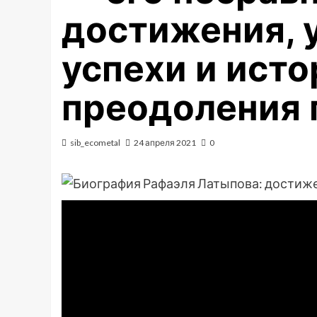
достижения, 
успехи и ист
преодоления 
sib_ecometal
24 апреля 2021
0