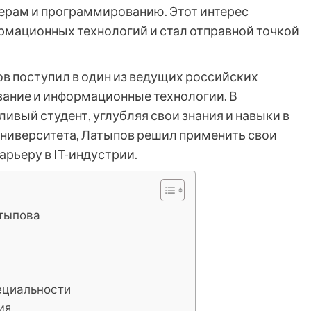
терам и программированию. Этот интерес
ормационных технологий и стал отправной точкой
в поступил в один из ведущих российских
вание и информационные технологии. В
ливый студент, углубляя свои знания и навыки в
университета, Латыпов решил применить свои
арьеру в IT-индустрии.
атыпова
пециальности
ия