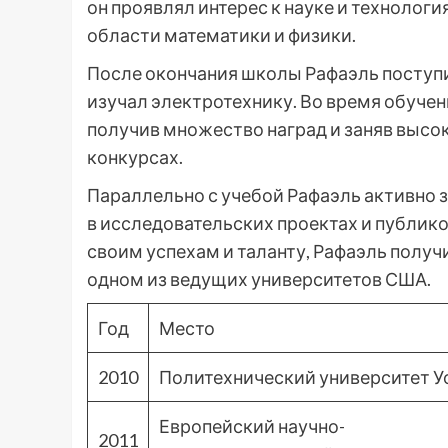
он проявлял интерес к науке и технолог
области математики и физики.
После окончания школы Рафаэль поступи
изучал электротехнику. Во время обучен
получив множество наград и заняв высо
конкурсах.
Параллельно с учебой Рафаэль активно 
в исследовательских проектах и публико
своим успехам и таланту, Рафаэль полу
одном из ведущих университетов США.
Год
Место
2010
Политехнический университет 
Европейский научно-
2011