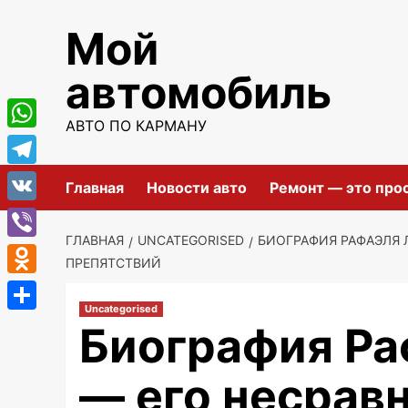
Перейти
Мой
к
содержимому
автомобиль
АВТО ПО КАРМАНУ
WhatsApp
Telegram
Главная
Новости авто
Ремонт — это про
VK
ГЛАВНАЯ
UNCATEGORISED
БИОГРАФИЯ РАФАЭЛЯ 
Viber
ПРЕПЯТСТВИЙ
Odnoklassniki
Uncategorised
Отправить
Биография Ра
— его несрав