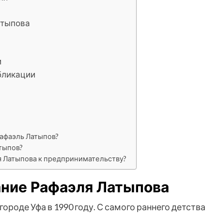
атыпова
и
бликации
Рафаэль Латыпов?
тыпов?
я Латыпова к предпринимательству?
ание Рафаэля Латыпова
роде Уфа в 1990 году. С самого раннего детства