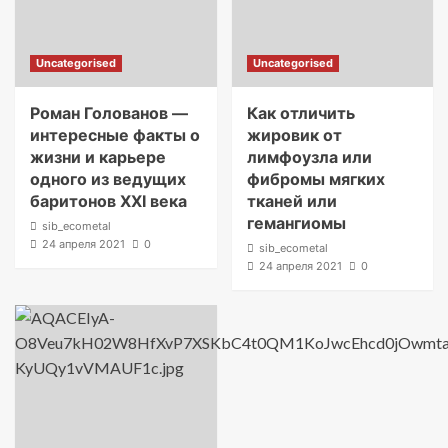
Uncategorised
Uncategorised
Роман Голованов —
Как отличить
интересные факты о
жировик от
жизни и карьере
лимфоузла или
одного из ведущих
фибромы мягких
баритонов XXI века
тканей или
гемангиомы
sib_ecometal
24 апреля 2021
0
sib_ecometal
24 апреля 2021
0