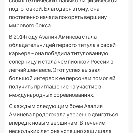
своих технических навыков и физической
подготовкой. Благодаря этому, она
постепенно начала покорять вершину
мирового бокса.
В 2014 году Азалия Аминева стала
обладательницей первого титула в своей
карьере – она победила титулованную
соперницу и стала чемпионкой России в
легчайшем весе. Этот успех вызвал
большой интерес к ее персоне и помог ей
получить приглашение на участие в
международных соревнованиях.
С каждым следующим боем Азалия
Аминева продолжала уверенно двигаться
вперед к новым вершинам. В течение
нескольких лет она успешно защищала