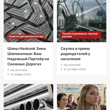
Техобслуживание своими
Советы автомобилистам
руками
Шины Hankook Зима
Скупка и прием
Шипованные: Ваш
радиодеталей у
Надежный Партнёр на
населения
Снежных Дорогах
sib_ecometal
21 октября 2024
sib_ecometal
15 ноября 2024