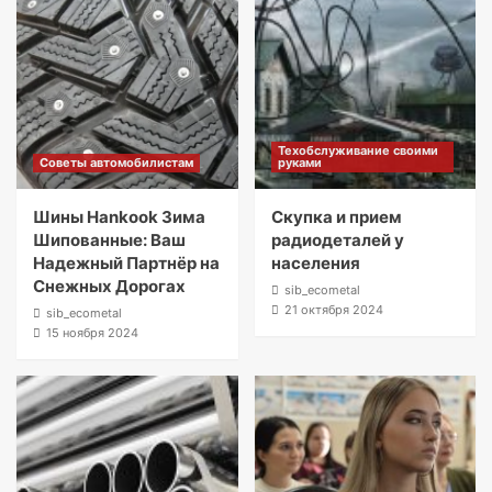
Техобслуживание своими
Советы автомобилистам
руками
Шины Hankook Зима
Скупка и прием
Шипованные: Ваш
радиодеталей у
Надежный Партнёр на
населения
Снежных Дорогах
sib_ecometal
21 октября 2024
sib_ecometal
15 ноября 2024