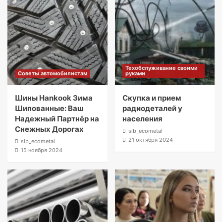
Техобслуживание своими
Советы автомобилистам
руками
Шины Hankook Зима
Скупка и прием
Шипованные: Ваш
радиодеталей у
Надежный Партнёр на
населения
Снежных Дорогах
sib_ecometal
21 октября 2024
sib_ecometal
15 ноября 2024