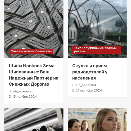
Техобслуживание своими
Советы автомобилистам
руками
Шины Hankook Зима
Скупка и прием
Шипованные: Ваш
радиодеталей у
Надежный Партнёр на
населения
Снежных Дорогах
sib_ecometal
21 октября 2024
sib_ecometal
15 ноября 2024