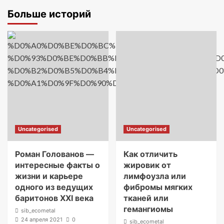
Больше историй
Uncategorised
Uncategorised
Роман Голованов —
Как отличить
интересные факты о
жировик от
жизни и карьере
лимфоузла или
одного из ведущих
фибромы мягких
баритонов XXI века
тканей или
гемангиомы
sib_ecometal
24 апреля 2021
0
sib_ecometal