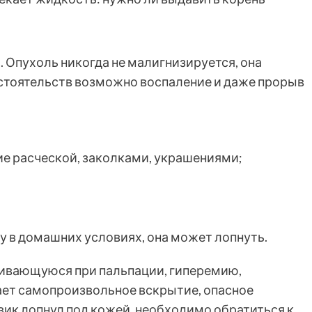
. Опухоль никогда не малигнизируется, она
бстоятельств возможно воспаление и даже прорыв
е расческой, заколками, украшениями;
у в домашних условиях, она может лопнуть.
ивающуюся при пальпации, гиперемию,
ает самопроизвольное вскрытие, опасное
ик лопнул под кожей, необходимо обратиться к