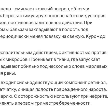
асло – смягчает кожный покров, облегчая
ь березы стимулирует кровоснабжение, ускоряя
кое, противовоспалительное действие. При
омы бальзам закладывают в полость под
периодически меняя повязку на свежую. Курс – до
оспалительным действием, с активностью против
 микробов. Проникает в ткани, где запускает
ладывают обильно под несколько слоев марлевых
я раны.
м входит сильнодействующий компонент ретинол,
тчатку, очищая полость поврежденного нароста.
 марлю. С осторожностью используют при нефрите,
менять в первом триместре беременности.