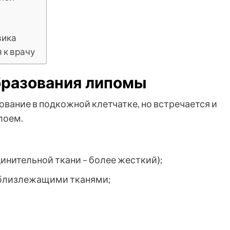
вика
 к врачу
бразования липомы
вание в подкожной клетчатке, но встречается и
лоем.
инительной ткани – более жесткий);
с близлежащими тканями;