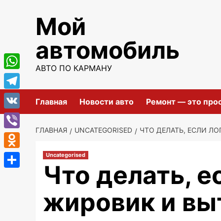
Перейти
Мой
к
содержимому
автомобиль
АВТО ПО КАРМАНУ
WhatsApp
Telegram
Главная
Новости авто
Ремонт — это про
VK
ГЛАВНАЯ
UNCATEGORISED
ЧТО ДЕЛАТЬ, ЕСЛИ Л
Viber
Odnoklassniki
Uncategorised
Что делать, е
Отправить
жировик и вы