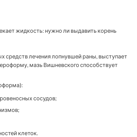
ых средств лечения лопнувшей раны, выступает
сероформу, мазь Вишневского способствует
оформа):
кровеносных сосудов;
низмов;
остей клеток.