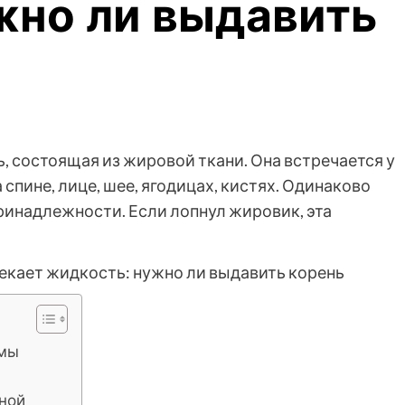
жно ли выдавить
, состоящая из жировой ткани. Она встречается у
 спине, лице, шее, ягодицах, кистях. Одинаково
ринадлежности. Если лопнул жировик, эта
омы
гной