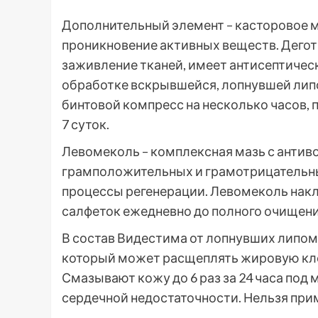
Дополнительный элемент – касторовое м
проникновение активных веществ. Дегот
заживление тканей, имеет антисептичес
обработке вскрывшейся, лопнувшей лип
бинтовой компресс на несколько часов, 
7 суток.
Левомеколь – комплексная мазь с антив
грамположительных и грамотрицательных
процессы регенерации. Левомеколь нак
салфеток ежедневно до полного очищени
В состав Видестима от лопнувших липо
который может расщеплять жировую кле
Смазывают кожу до 6 раз за 24 часа под
сердечной недостаточности. Нельзя при