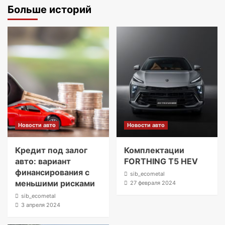
Больше историй
Новости авто
Новости авто
Кредит под залог
Комплектации
авто: вариант
FORTHING T5 HEV
финансирования с
sib_ecometal
меньшими рисками
27 февраля 2024
sib_ecometal
3 апреля 2024