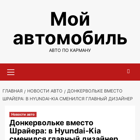
Перейти
Мой
к
содержимому
автомобиль
АВТО ПО КАРМАНУ
Основное
меню
ГЛАВНАЯ
НОВОСТИ АВТО
ДОНКЕРВОЛЬКЕ ВМЕСТО
ШРАЙЕРА: В HYUNDAI-KIA СМЕНИЛСЯ ГЛАВНЫЙ ДИЗАЙНЕР
Новости авто
Донкервольке вместо
Шрайера: в Hyundai-Kia
сменился главный дизайнер