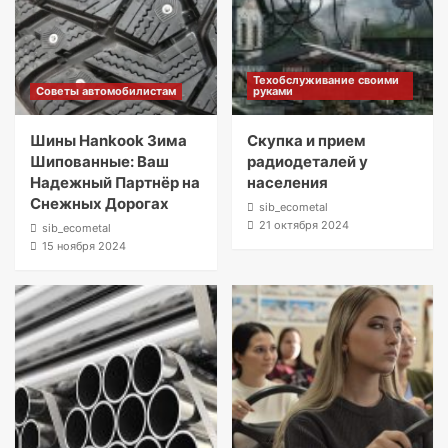
Техобслуживание своими
Советы автомобилистам
руками
Шины Hankook Зима
Скупка и прием
Шипованные: Ваш
радиодеталей у
Надежный Партнёр на
населения
Снежных Дорогах
sib_ecometal
21 октября 2024
sib_ecometal
15 ноября 2024