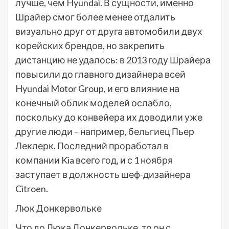
лучше, чем Hyundai. В сущности, именно
Шрайер смог более менее отдалить
визуально друг от друга автомобили двух
корейских брендов, но закрепить
дистанцию не удалось: в 2013 году Шрайера
повысили до главного дизайнера всей
Hyundai Motor Group, и его влияние на
конечный облик моделей ослабло,
поскольку до конвейера их доводили уже
другие люди – например, бельгиец Пьер
Леклерк. Последний проработал в
компании Kia всего год, и с 1 ноября
заступает в должность шеф-дизайнера
Citroen.
Люк Донкервольке
Что до Люка Донкервольке, то он с