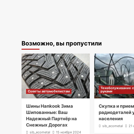
Возможно, вы пропустили
Техобслуживание 
Советы автомобилистам
руками
Шины Hankook Зима
Скупка и прие
Шипованные: Ваш
радиодеталей 
Надежный Партнёр на
населения
Снежных Дорогах
sib_ecometal
21 
sib_ecometal
15 ноября 2024