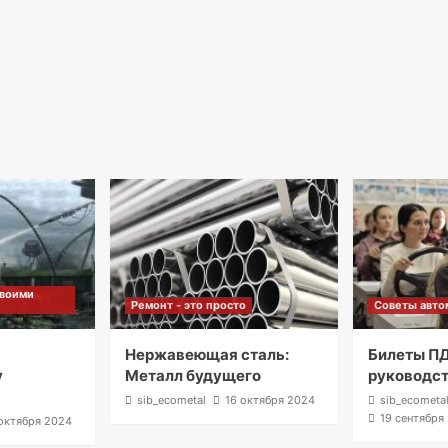
своими
Ремонт - это просто
Советы авто
м
Нержавеющая сталь:
Билеты ПД
у
Металл будущего
руководс
sib_ecometal
16 октября 2024
sib_ecometa
19 сентября
октября 2024