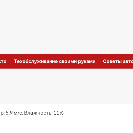
сто
Техобслуживание своими руками
Советы авт
р: 5.9 м/с, Влажность: 11%
ki
ить