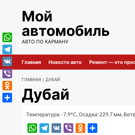
Перейти
Мой
к
содержимому
автомобиль
АВТО ПО КАРМАНУ
WhatsApp
Telegram
Главная
Новости авто
Ремонт — это про
VK
ГЛАВНАЯ
ДУБАЙ
Viber
Дубай
Odnoklassniki
Отправить
Температура: -7.9°C, Осадки: 229.7 мм, Вете
WhatsApp
Telegram
VK
Viber
Odnoklassni
Отправ