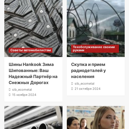
Техобслуживание своими
Советы автомобилистам
руками
Шины Hankook Зима
Скупка и прием
Шипованные: Ваш
радиодеталей у
Надежный Партнёр на
населения
Снежных Дорогах
sib_ecometal
21 октября 2024
sib_ecometal
15 ноября 2024