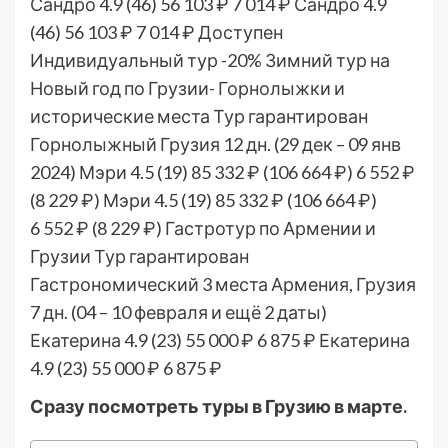
Сандро 4.9
(46)
56 103 ₽
7 014 ₽
Сандро 4.9
(46)
56 103 ₽
7 014 ₽
Доступен
Индивидуальный тур
-20%
Зимний тур на
Новый год по Грузии- Горнолыжки и
исторические места Тур гарантирован
Горнолыжный Грузия
12 дн.
(29 дек – 09 янв
2024)
Мэри 4.5
(19)
85 332 ₽
(106 664 ₽)
6 552 ₽
(8 229 ₽)
Мэри 4.5
(19)
85 332 ₽
(106 664 ₽)
6 552 ₽
(8 229 ₽)
Гастротур по Армении и
Грузии Тур гарантирован
Гастрономический 3 места Армения, Грузия
7 дн.
(04 – 10 февраля и ещё 2 даты)
Екатерина 4.9
(23)
55 000 ₽
6 875 ₽
Екатерина
4.9
(23)
55 000 ₽
6 875 ₽
Сразу посмотреть туры в Грузию в марте.