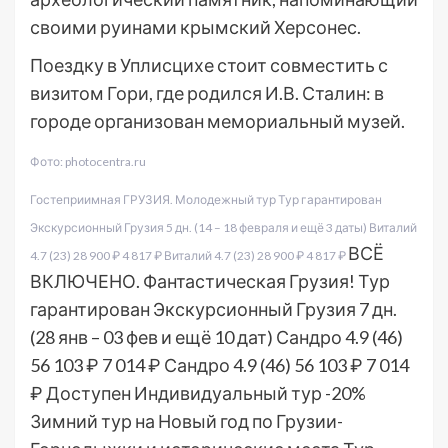
своими руинами крымский Херсонес.
Поездку в Уплисцихе стоит совместить с
визитом Гори, где родился И.В. Сталин: в
городе организован мемориальный музей.
Фото: photocentra.ru
Гостеприимная ГРУЗИЯ. Молодежный тур Тур гарантирован
Экскурсионный Грузия
5 дн.
(14 – 18 февраля и ещё 3 даты)
Виталий
ВСЁ
4.7
(23)
28 900 ₽
4 817 ₽
Виталий 4.7
(23)
28 900 ₽
4 817 ₽
ВКЛЮЧЕНО. Фантастическая Грузия! Тур
гарантирован Экскурсионный Грузия
7 дн.
(28 янв – 03 фев и ещё 10 дат)
Сандро 4.9
(46)
56 103 ₽
7 014 ₽
Сандро 4.9
(46)
56 103 ₽
7 014
₽
Доступен Индивидуальный тур
-20%
Зимний тур на Новый год по Грузии-