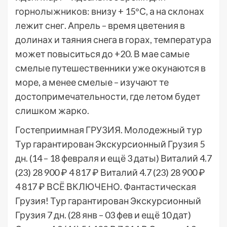
горнолыжников: внизу + 15°С, а на склонах
лежит снег. Апрель – время цветения в
долинах и таяния снега в горах, температура
может повыситься до +20. В мае самые
смелые путешественники уже окунаются в
море, а менее смелые – изучают те
достопримечательности, где летом будет
слишком жарко.
Гостеприимная ГРУЗИЯ. Молодежный тур
Тур гарантирован Экскурсионный Грузия
5
дн.
(14 – 18 февраля и ещё 3 даты)
Виталий 4.7
(23)
28 900 ₽
4 817 ₽
Виталий 4.7
(23)
28 900 ₽
4 817 ₽
ВСЁ ВКЛЮЧЕНО. Фантастическая
Грузия! Тур гарантирован Экскурсионный
Грузия
7 дн.
(28 янв – 03 фев и ещё 10 дат)