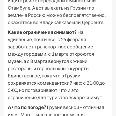
ищите рейс с пересадкой в Минске или
Стамбуле. А вот выехать из Грузии «по
земле» в Россию можно беспрепятственно:
окажетесь во Владикавказе или Дербенте.
Какие ограничения cнимают?
На
удивление, почти все: с 25 февраля
заработает транспортное сообщение
между городами, с 1 марта откроются
музеи, а с 8 марта вернутся к жизни
рестораны и горнолыжные курорты.
Единственное, пока что в Грузии
сохраняется комендантский час: с 21-00 до
5-00, но поговаривают, что и это
ограничение для туристов вскоре снимут.
А что по погоде?
Грузия весной – отличная
идея. Март – идеальное время для