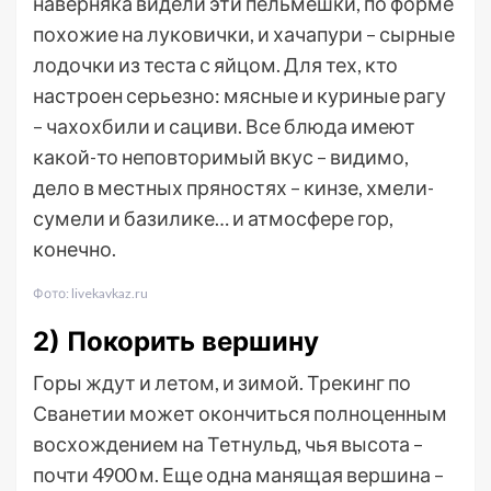
наверняка видели эти пельмешки, по форме
похожие на луковички, и хачапури – сырные
лодочки из теста с яйцом. Для тех, кто
настроен серьезно: мясные и куриные рагу
– чахохбили и сациви. Все блюда имеют
какой-то неповторимый вкус – видимо,
дело в местных пряностях – кинзе, хмели-
сумели и базилике… и атмосфере гор,
конечно.
Фото: livekavkaz.ru
2) Покорить вершину
Горы ждут и летом, и зимой. Трекинг по
Сванетии может окончиться полноценным
восхождением на Тетнульд, чья высота –
почти 4900 м. Еще одна манящая вершина –