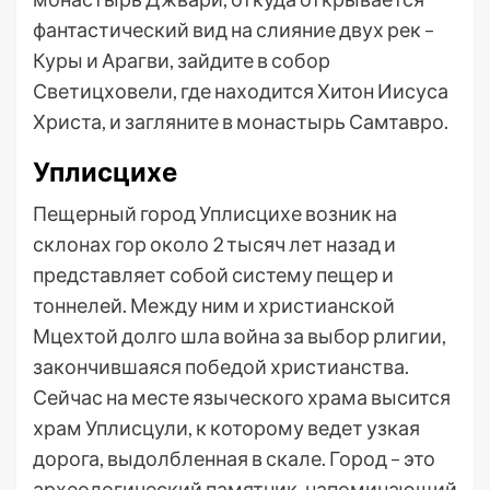
фантастический вид на слияние двух рек –
Куры и Арагви, зайдите в собор
Светицховели, где находится Хитон Иисуса
Христа, и загляните в монастырь Самтавро.
Уплисцихе
Пещерный город Уплисцихе возник на
склонах гор около 2 тысяч лет назад и
представляет собой систему пещер и
тоннелей. Между ним и христианской
Мцехтой долго шла война за выбор рлигии,
закончившаяся победой христианства.
Сейчас на месте языческого храма высится
храм Уплисцули, к которому ведет узкая
дорога, выдолбленная в скале. Город – это
археологический памятник, напоминающий