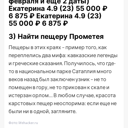
февраля и ещё 2 даты)
Екатерина 4.9
(23)
55 000 ₽
6 875 ₽
Екатерина 4.9
(23)
55 000 ₽
6 875 ₽
3) Найти пещеру Прометея
Пещеры в этих краях – пример того, как
переплелись два мифа: кавказские легенды
и греческие сказания. Получилось, что где-
то в национальном парке Сатаплия много
веков назад был заключен узник – не то
помещен в гору, не то прикован к скале и
истерзан орлом… В любом случае, красота
карстовых пещер неоспорима: если еще не
были ни в одной, загляните.
Фото: lifehacker.ru