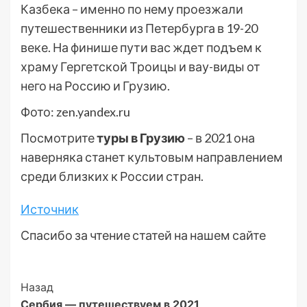
Казбека – именно по нему проезжали
путешественники из Петербурга в 19-20
веке. На финише пути вас ждет подъем к
храму Гергетской Троицы и вау-виды от
него на Россию и Грузию.
Фото: zen.yandex.ru
Посмотрите
туры в Грузию
– в 2021 она
наверняка станет культовым направлением
среди близких к России стран.
Источник
Спасибо за чтение статей на нашем сайте
Post
Назад
Сербия — путешествуем в 2021