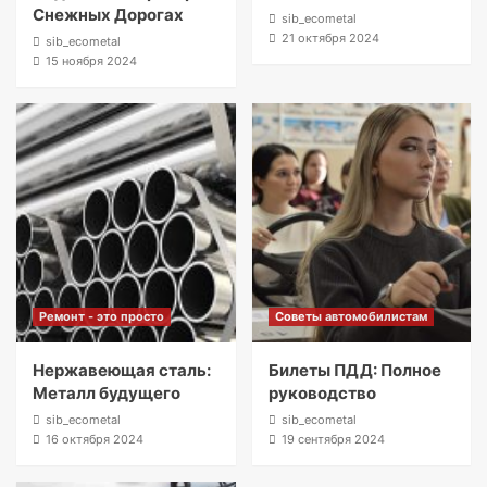
Снежных Дорогах
sib_ecometal
21 октября 2024
sib_ecometal
15 ноября 2024
Ремонт - это просто
Советы автомобилистам
Нержавеющая сталь:
Билеты ПДД: Полное
Металл будущего
руководство
sib_ecometal
sib_ecometal
16 октября 2024
19 сентября 2024