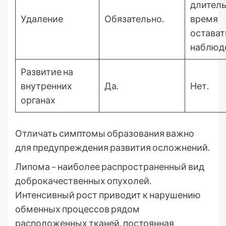
длител
Удаление
Обязательно.
время
остават
наблюд
Развитие на
внутренних
Да.
Нет.
органах
Отличать симптомы образования важно
для предупреждения развития осложнений.
Липома – наиболее распространенный вид
доброкачественных опухолей.
Интенсивный рост приводит к нарушению
обменных процессов рядом
расположенных тканей, постоянная