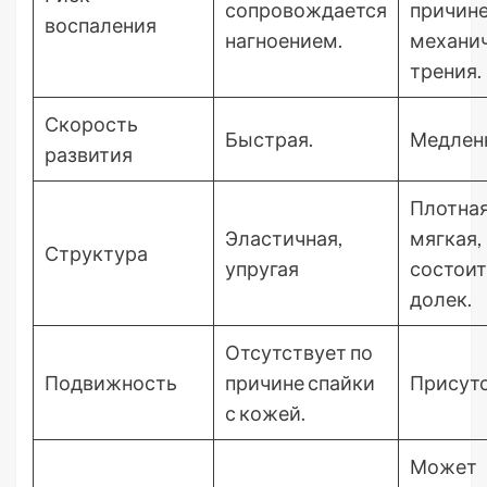
сопровождается
причин
воспаления
нагноением.
механи
трения.
Скорость
Быстрая.
Медлен
развития
Плотная
Эластичная,
мягкая,
Структура
упругая
состоит
долек.
Отсутствует по
Подвижность
причине спайки
Присутс
с кожей.
Может