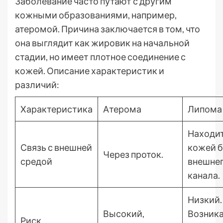
Заболевание часто путают с другим
кожными образованиями, например,
атеромой. Причина заключается в том, что
она выглядит как жировик на начальной
стадии, но имеет плотное соединение с
кожей. Описание характеристик и
различий:
Характеристика
Атерома
Липома
Находит
Связь с внешней
кожей б
Через проток.
средой
внешне
канала.
Низкий.
Высокий,
Возника
Риск