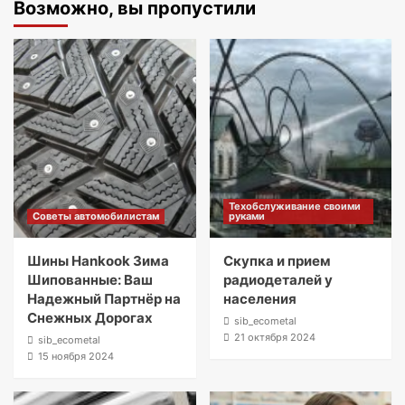
Возможно, вы пропустили
Техобслуживание своими
Советы автомобилистам
руками
Шины Hankook Зима
Скупка и прием
Шипованные: Ваш
радиодеталей у
Надежный Партнёр на
населения
Снежных Дорогах
sib_ecometal
21 октября 2024
sib_ecometal
15 ноября 2024