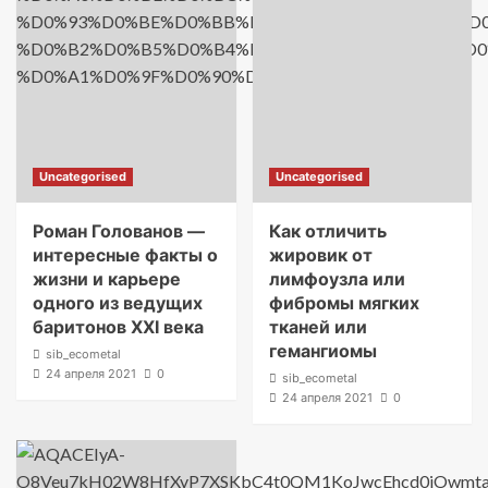
Uncategorised
Uncategorised
Роман Голованов —
Как отличить
интересные факты о
жировик от
жизни и карьере
лимфоузла или
одного из ведущих
фибромы мягких
баритонов XXI века
тканей или
гемангиомы
sib_ecometal
24 апреля 2021
0
sib_ecometal
24 апреля 2021
0