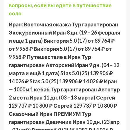
вопросы, если вы едете в путешествие
соло.
Иран: Восточная сказка Тур гарантирован
Экскурсионный Иран
8 дн.
(19 – 26 февраля
и ещё 1 дата)
Виктория 5.0
(17)
от 89 764 ₽
от 9 958 ₽
Виктория 5.0
(17)
от 89 764 ₽
от
9 958 ₽
Путешествие в Иран Тур
гарантирован Авторский Иран
9 дн.
(04 – 12
марта и ещё 1 дата)
Stas 5.0
(25)
139 906 ₽
14 026 ₽
Stas 5.0
(25)
139 906 ₽
14 026 ₽
Иран
— 1000 и 1 кебаб Тур гарантирован Автотур
2 места Иран
11 дн.
(03 – 13 марта)
Сергей
129 737 ₽
10 800 ₽
Сергей
129 737 ₽
10 800 ₽
Сказочный Иран ПРЕМИУМ Тур
гарантирован Девичник Иран
10 дн.
(23 апр
– 02 май)
Варвара 5.0
(3)
154 282 ₽
14 026 ₽