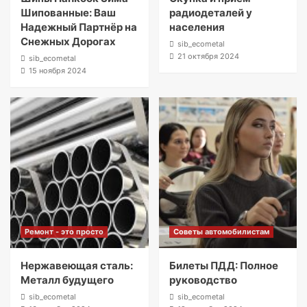
Шипованные: Ваш
радиодеталей у
Надежный Партнёр на
населения
Снежных Дорогах
sib_ecometal
21 октября 2024
sib_ecometal
15 ноября 2024
Ремонт - это просто
Советы автомобилистам
Нержавеющая сталь:
Билеты ПДД: Полное
Металл будущего
руководство
sib_ecometal
sib_ecometal