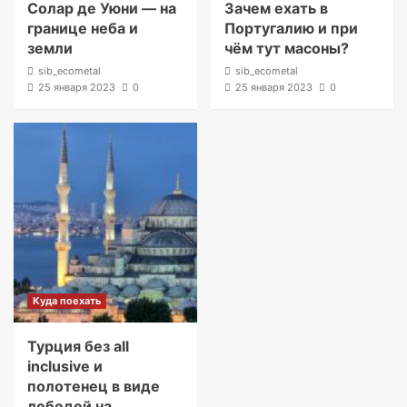
Солар де Уюни — на
Зачем ехать в
границе неба и
Португалию и при
земли
чём тут масоны?
sib_ecometal
sib_ecometal
25 января 2023
0
25 января 2023
0
Куда поехать
Турция без all
inclusive и
полотенец в виде
лебедей на