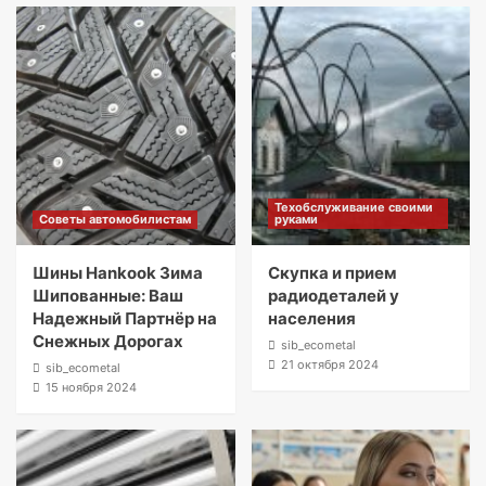
Техобслуживание своими
Советы автомобилистам
руками
Шины Hankook Зима
Скупка и прием
Шипованные: Ваш
радиодеталей у
Надежный Партнёр на
населения
Снежных Дорогах
sib_ecometal
21 октября 2024
sib_ecometal
15 ноября 2024