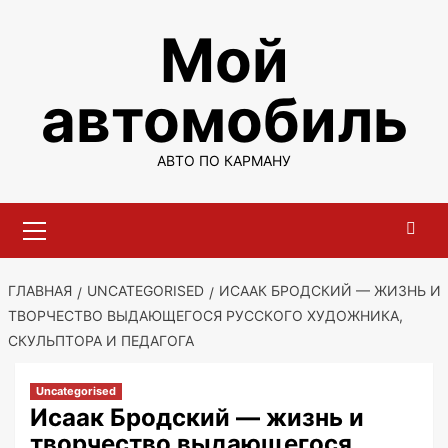
Перейти
Мой
к
содержимому
автомобиль
АВТО ПО КАРМАНУ
Основное
меню
ГЛАВНАЯ
UNCATEGORISED
ИСААК БРОДСКИЙ — ЖИЗНЬ И
ТВОРЧЕСТВО ВЫДАЮЩЕГОСЯ РУССКОГО ХУДОЖНИКА,
СКУЛЬПТОРА И ПЕДАГОГА
Uncategorised
Исаак Бродский — жизнь и
творчество выдающегося