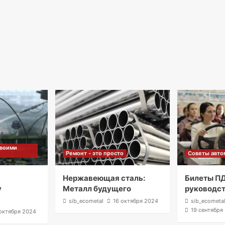
своими
Ремонт - это просто
Советы авто
м
Нержавеющая сталь:
Билеты ПД
у
Металл будущего
руководс
sib_ecometal
16 октября 2024
sib_ecometa
19 сентября
октября 2024