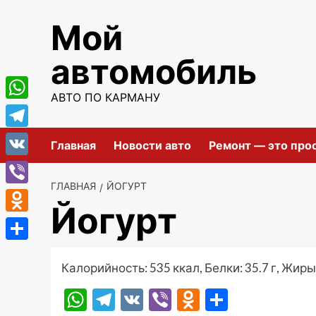
Перейти
Мой
к
содержимому
автомобиль
АВТО ПО КАРМАНУ
WhatsApp
Telegram
Главная
Новости авто
Ремонт — это про
VK
ГЛАВНАЯ
ЙОГУРТ
Viber
Йогурт
Odnoklassniki
Отправить
Калорийность: 535 ккал, Белки: 35.7 г, Жиры: 
WhatsApp
Telegram
VK
Viber
Odnoklassni
Отправ