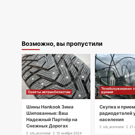
Возможно, вы пропустили
Техобслуживание 
Советы автомобилистам
руками
Шины Hankook Зима
Скупка и прие
Шипованные: Ваш
радиодеталей 
Надежный Партнёр на
населения
Снежных Дорогах
sib_ecometal
21 
sib_ecometal
15 ноября 2024