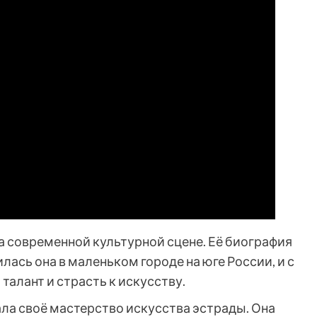
а современной культурной сцене. Её биография
ась она в маленьком городе на юге России, и с
талант и страсть к искусству.
ла своё мастерство искусства эстрады. Она