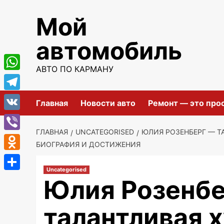
Перейти
Мой
к
содержимому
автомобиль
АВТО ПО КАРМАНУ
WhatsApp
Telegram
Главная
Новости авто
Ремонт — это про
VK
ГЛАВНАЯ
UNCATEGORISED
ЮЛИЯ РОЗЕНБЕРГ — Т
Viber
БИОГРАФИЯ И ДОСТИЖЕНИЯ
Odnoklassniki
Uncategorised
Отправить
Юлия Розенб
талантливая 