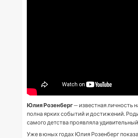
Юлия Розенберг
— известная личность н
полна ярких событий и достижений. Родил
самого детства проявляла удивительный 
Уже в юных годах Юлия Розенберг показа