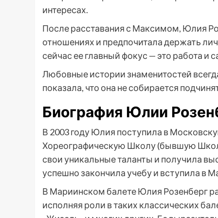
интересах.
После расставания с Максимом, Юлия Ро
отношениях и предпочитала держать личн
сейчас ее главный фокус — это работа и 
Любовные истории знаменитостей всегда
показала, что она не собирается подчиня
Биография Юлии Розен
В 2003 году Юлия поступила в Московс
Хореографическую Школу (бывшую Школу
свои уникальные таланты и получила выс
успешно закончила учебу и вступила в М
В Мариинском балете Юлия Розенберг р
исполняя роли в таких классических бале