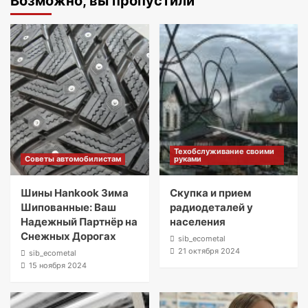
Возможно, вы пропустили
Техобслуживание своими
Советы автомобилистам
руками
Шины Hankook Зима
Скупка и прием
Шипованные: Ваш
радиодеталей у
Надежный Партнёр на
населения
Снежных Дорогах
sib_ecometal
21 октября 2024
sib_ecometal
15 ноября 2024