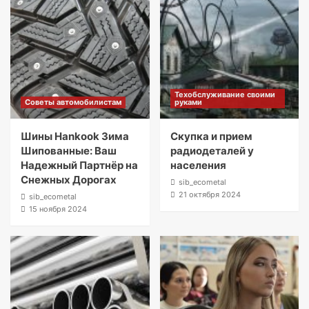
Техобслуживание своими
Советы автомобилистам
руками
Шины Hankook Зима
Скупка и прием
Шипованные: Ваш
радиодеталей у
Надежный Партнёр на
населения
Снежных Дорогах
sib_ecometal
21 октября 2024
sib_ecometal
15 ноября 2024