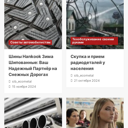
Техобслуживание своими
Советы автомобилистам
руками
Шины Hankook Зима
Скупка и прием
Шипованные: Ваш
радиодеталей у
Надежный Партнёр на
населения
Снежных Дорогах
sib_ecometal
21 октября 2024
sib_ecometal
15 ноября 2024