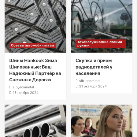
Техобслуживание своими
Советы автомобилистам
руками
Шины Hankook Зима
Скупка и прием
Шипованные: Ваш
радиодеталей у
Надежный Партнёр на
населения
Снежных Дорогах
sib_ecometal
21 октября 2024
sib_ecometal
15 ноября 2024