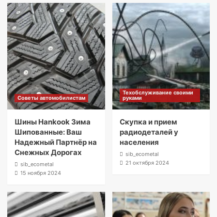
Техобслуживание своими
Советы автомобилистам
руками
Шины Hankook Зима
Скупка и прием
Шипованные: Ваш
радиодеталей у
Надежный Партнёр на
населения
Снежных Дорогах
sib_ecometal
21 октября 2024
sib_ecometal
15 ноября 2024