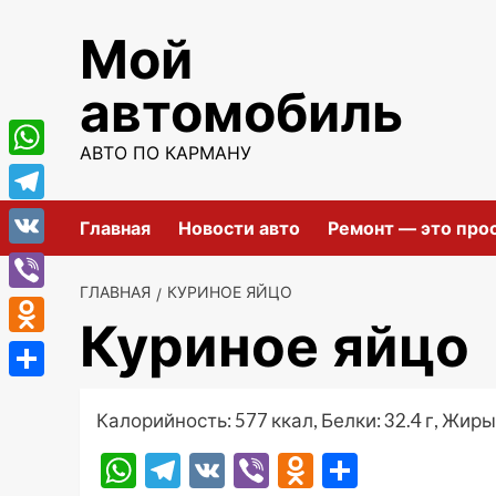
Перейти
Мой
к
содержимому
автомобиль
АВТО ПО КАРМАНУ
WhatsApp
Telegram
Главная
Новости авто
Ремонт — это про
VK
ГЛАВНАЯ
КУРИНОЕ ЯЙЦО
Viber
Куриное яйцо
Odnoklassniki
Отправить
Калорийность: 577 ккал, Белки: 32.4 г, Жиры: 
WhatsApp
Telegram
VK
Viber
Odnoklassni
Отправ