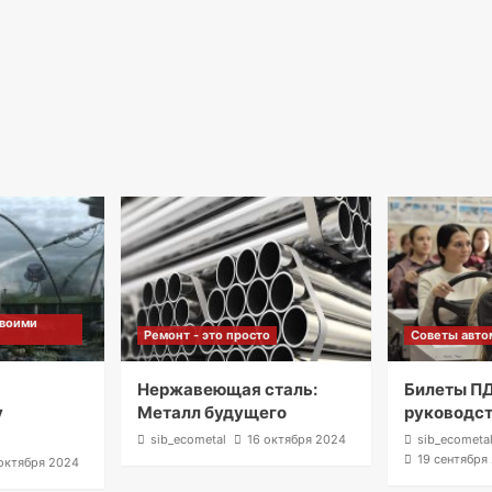
своими
Ремонт - это просто
Советы авто
м
Нержавеющая сталь:
Билеты ПД
у
Металл будущего
руководс
sib_ecometal
16 октября 2024
sib_ecometa
19 сентября
октября 2024