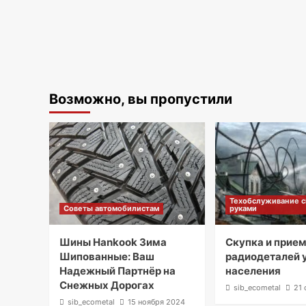
Возможно, вы пропустили
Техобслуживание 
Советы автомобилистам
руками
Шины Hankook Зима
Скупка и прие
Шипованные: Ваш
радиодеталей 
Надежный Партнёр на
населения
Снежных Дорогах
sib_ecometal
21 
sib_ecometal
15 ноября 2024