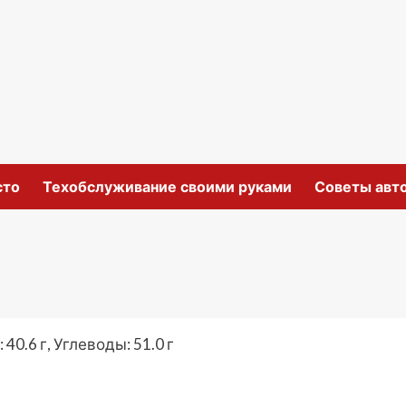
сто
Техобслуживание своими руками
Советы авт
40.6 г, Углеводы: 51.0 г
ki
ить