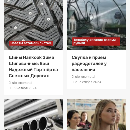
Техобслуживание своими
Советы автомобилистам
руками
Шины Hankook Зима
Скупка и прием
Шипованные: Ваш
радиодеталей у
Надежный Партнёр на
населения
Снежных Дорогах
sib_ecometal
21 октября 2024
sib_ecometal
15 ноября 2024