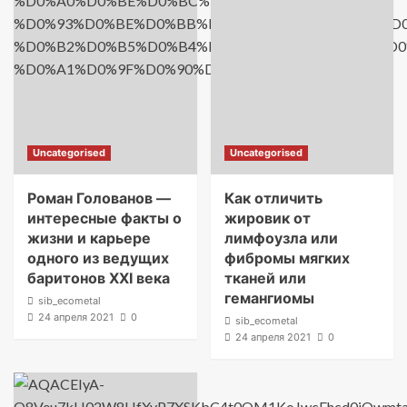
Uncategorised
Uncategorised
Роман Голованов —
Как отличить
интересные факты о
жировик от
жизни и карьере
лимфоузла или
одного из ведущих
фибромы мягких
баритонов XXI века
тканей или
гемангиомы
sib_ecometal
24 апреля 2021
0
sib_ecometal
24 апреля 2021
0