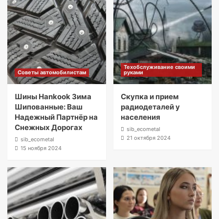
Техобслуживание своими
Советы автомобилистам
руками
Шины Hankook Зима
Скупка и прием
Шипованные: Ваш
радиодеталей у
Надежный Партнёр на
населения
Снежных Дорогах
sib_ecometal
21 октября 2024
sib_ecometal
15 ноября 2024