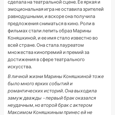
сделала на театральной сцене. Ее яркая и
эмоциональная игра не оставила зрителей
равнодушными, и вскоре она получила
предложения сниматься в кино. Роли в
фильмах стали лепить образ Марины
Коняшкиной, и ее имя стало известно во
всей стране. Она стала лауреатом
множества кинопремий и премий за
достижения в сфере театрального
искусства.
В личной жизни Марины Коняшкиной тоже
было много ярких событий и
романтических историй. Она выходила
замуж дважды – первый брак оказался
неудачным, но второй брак с актером
Максимом Коняшкиным принес ей не