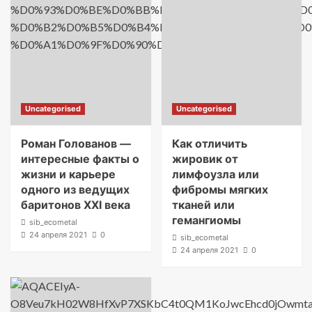
Uncategorised
Uncategorised
Роман Голованов —
Как отличить
интересные факты о
жировик от
жизни и карьере
лимфоузла или
одного из ведущих
фибромы мягких
баритонов XXI века
тканей или
гемангиомы
sib_ecometal
24 апреля 2021
0
sib_ecometal
24 апреля 2021
0