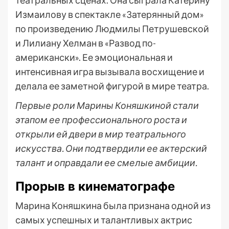
театральных сценах. Она сыграла Катерину
Измаилову в спектакле «Затерянный дом»
по произведению Людмилы Петрушевской
и Лилиану Хелман в «Развод по-
американски». Ее эмоциональная и
интенсивная игра вызывала восхищение и
делала ее заметной фигурой в мире театра.
Первые роли Марины Коняшкиной стали
этапом ее профессионального роста и
открыли ей двери в мир театрального
искусства. Они подтвердили ее актерский
талант и оправдали ее смелые амбиции.
Прорыв в кинематографе
Марина Коняшкина была признана одной из
самых успешных и талантливых актрис