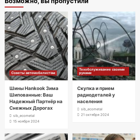
Возможно, вы пропустили
Техобслуживание своими
Советы автомобилистам
руками
Шины Hankook Зима
Скупка и прием
Шипованные: Ваш
радиодеталей у
Надежный Партнёр на
населения
Снежных Дорогах
sib_ecometal
21 октября 2024
sib_ecometal
15 ноября 2024