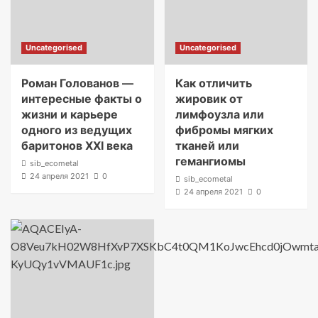
Uncategorised
Uncategorised
Роман Голованов —
Как отличить
интересные факты о
жировик от
жизни и карьере
лимфоузла или
одного из ведущих
фибромы мягких
баритонов XXI века
тканей или
гемангиомы
sib_ecometal
24 апреля 2021
0
sib_ecometal
24 апреля 2021
0