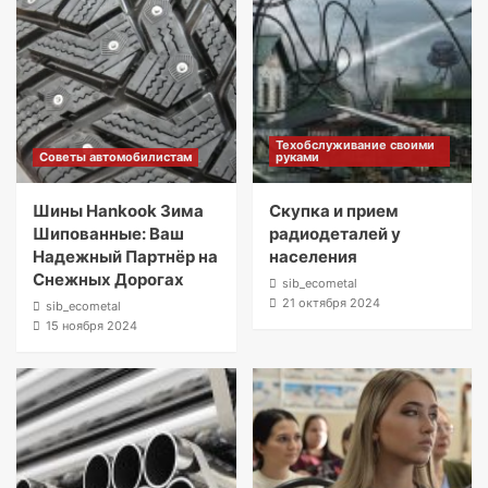
Техобслуживание своими
Советы автомобилистам
руками
Шины Hankook Зима
Скупка и прием
Шипованные: Ваш
радиодеталей у
Надежный Партнёр на
населения
Снежных Дорогах
sib_ecometal
21 октября 2024
sib_ecometal
15 ноября 2024