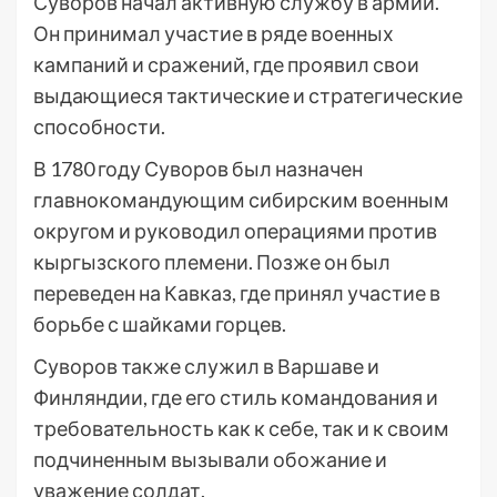
Суворов начал активную службу в армии.
Он принимал участие в ряде военных
кампаний и сражений, где проявил свои
выдающиеся тактические и стратегические
способности.
В 1780 году Суворов был назначен
главнокомандующим сибирским военным
округом и руководил операциями против
кыргызского племени. Позже он был
переведен на Кавказ, где принял участие в
борьбе с шайками горцев.
Суворов также служил в Варшаве и
Финляндии, где его стиль командования и
требовательность как к себе, так и к своим
подчиненным вызывали обожание и
уважение солдат.