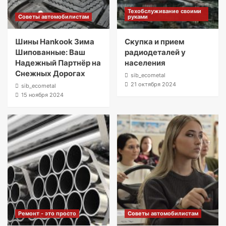
Техобслуживание своими
Советы автомобилистам
руками
Шины Hankook Зима
Скупка и прием
Шипованные: Ваш
радиодеталей у
Надежный Партнёр на
населения
Снежных Дорогах
sib_ecometal
21 октября 2024
sib_ecometal
15 ноября 2024
Ремонт - это просто
Советы автомобилистам