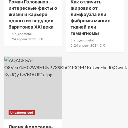
Роман Голованов —
Как отличить
интересные факты о
жировик от
жизни и карьере
лимфоузла или
одного из ведущих
фибромы мягких
баритонов XXI века
тканей или
гемангиомы
sib_ecometal
24 апреля 2021
0
sib_ecometal
24 апреля 2021
0
Uncategorised
Лидия Федосеева-