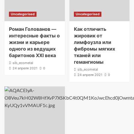
Uncategorised
Uncategorised
Роман Голованов —
Как отличить
интересные факты о
жировик от
жизни и карьере
лимфоузла или
одного из ведущих
фибромы мягких
баритонов XXI века
тканей или
гемангиомы
sib_ecometal
24 апреля 2021
0
sib_ecometal
24 апреля 2021
0