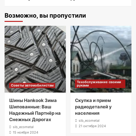
Возможно, вы пропустили
Техобслуживание своими
Советы автомобилистам
руками
Шины Hankook Зима
Скупка и прием
Шипованные: Ваш
радиодеталей у
Надежный Партнёр на
населения
Снежных Дорогах
sib_ecometal
21 октября 2024
sib_ecometal
15 ноября 2024