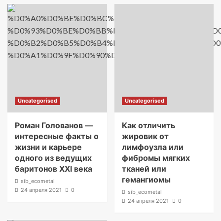
Uncategorised
Uncategorised
Роман Голованов —
Как отличить
интересные факты о
жировик от
жизни и карьере
лимфоузла или
одного из ведущих
фибромы мягких
баритонов XXI века
тканей или
гемангиомы
sib_ecometal
24 апреля 2021
0
sib_ecometal
24 апреля 2021
0